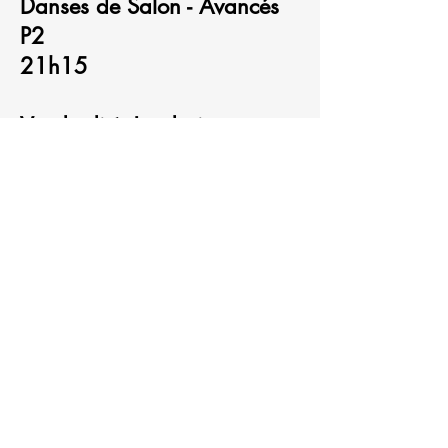
Danses de Salon - Avancés
P2
21h15
Vendredi à Jandrain
Entrainement
Danses Solo
19h
Danses en Couple
20h
Mix
21h-22h
© 2023 | Tous droits réservés - New Dance Club