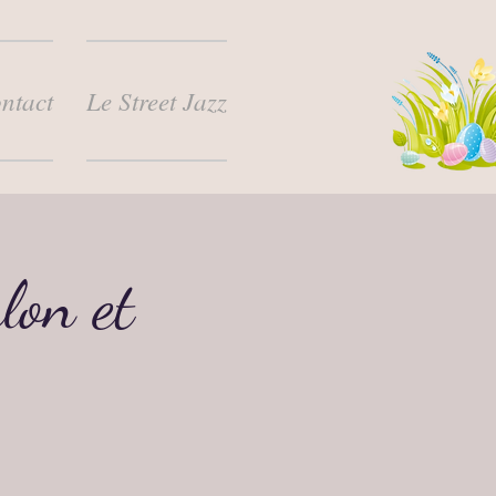
ntact
Le Street Jazz
lon et