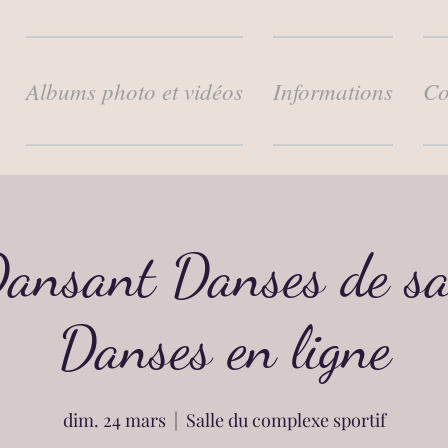
Albums photo et vidéos
Informations
Co
ansant Danses de sa
Danses en ligne
dim. 24 mars
  |  
Salle du complexe sportif