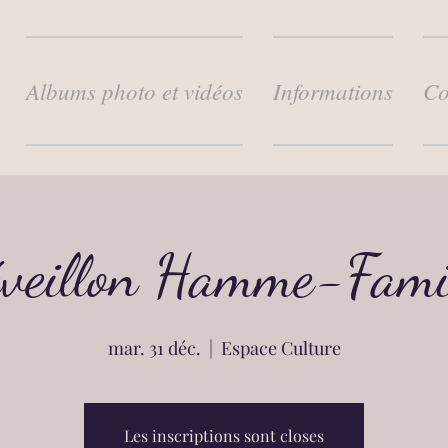
Albums photo et vidéos
Informations
Co
veillon Hamme-Fami
mar. 31 déc.
  |  
Espace Culture
Les inscriptions sont closes