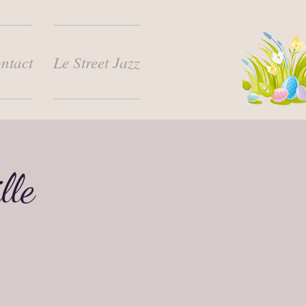
ntact
Le Street Jazz
lle